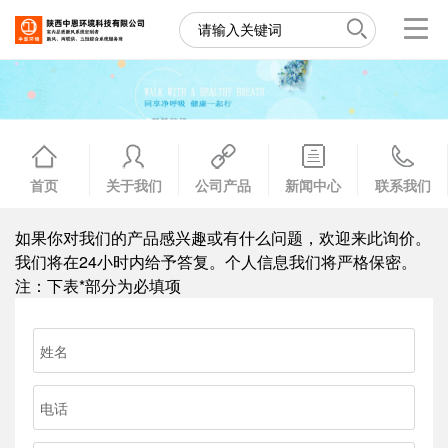
首页
关于我们
公司产品
新闻中心
联系我们
如果你对我们的产品感兴趣或有什么问题，欢迎来此询价。
我们将在24小时内给予答复。个人信息我们将严格保密。
注：下表
*
部分为必填项