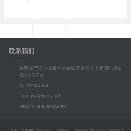
联系我们
陕西省西安市灞桥区华南城五金机电市场D区2街8
栋1-3-5-7号
15191423508
shangwu@xasy.net
http://m.xahuiteng.com/
首页
关于我们
公司产品
新闻中心
行业知识
联系我们
留言板