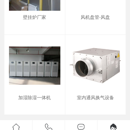
壁挂炉厂家
风机盘管-风盘
加湿除湿一体机
室内通风换气设备