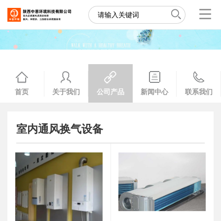
首页
关于我们
公司产品
新闻中心
联系我们
室内通风换气设备