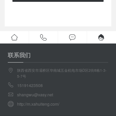
联系我们
陕西省西安市灞桥区华南城五金机电市场D区2街8栋1-3-
5-7号
15191423508
shangwu@xasy.net
http://m.xahuiteng.com/