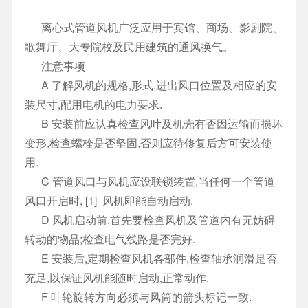
离心式管道风机广泛应用于宾馆、商场、影剧院、
歌舞厅、大专院校及民用建筑的通风换气。
注意事项
A 了解风机的规格,形式,进出风口位置及相应的安
装尺寸,配用电机的电力要求.
B 安装前应认真检查风叶及机壳有否因运输而损坏
变形,检查螺栓是否坚固,否则应待修复后方可安装使
用.
C 管道风口与风机应设联锁装置,当任何一个管道
风口开启时, [1] 风机即能自动启动.
D 风机启动前,首先要检查风机及管道内有无妨碍
转动的物品;检查电气线路是否完好.
E 安装后,定期检查风机各部件,检查轴承润滑是否
充足,以保证风机能随时启动,正常动作.
F 叶轮旋转方向必须与风筒的箭头标记一致.