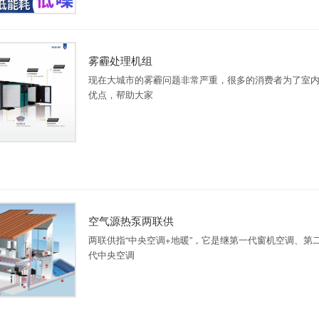
雾霾处理机组
现在大城市的雾霾问题非常严重，很多的消费者为了室
优点，帮助大家
空气源热泵两联供
两联供指“中央空调+地暖”，它是继第一代窗机空调、
代中央空调