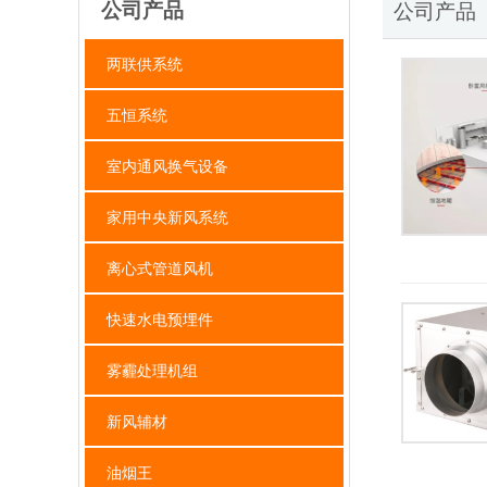
公司产品
公司产品
两联供系统
五恒系统
室内通风换气设备
家用中央新风系统
离心式管道风机
快速水电预埋件
雾霾处理机组
新风辅材
油烟王