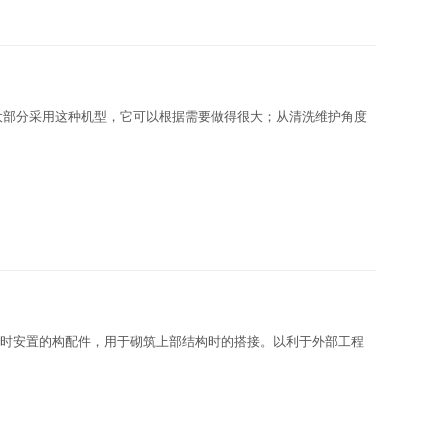
前大部分采用这种机型，它可以根据需要做得很大；从清洗维护角度
浇筑时安置的构配件，用于砌筑上部结构时的搭接。以利于外部工程