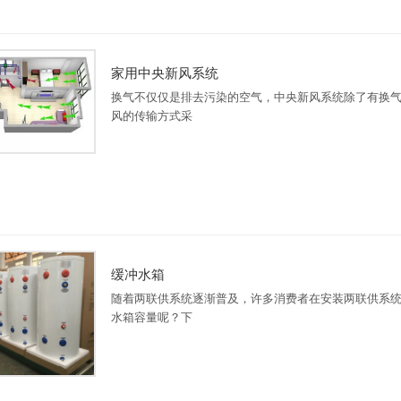
家用中央新风系统
换气不仅仅是排去污染的空气，中央新风系统除了有换
风的传输方式采
缓冲水箱
随着两联供系统逐渐普及，许多消费者在安装两联供系
水箱容量呢？下