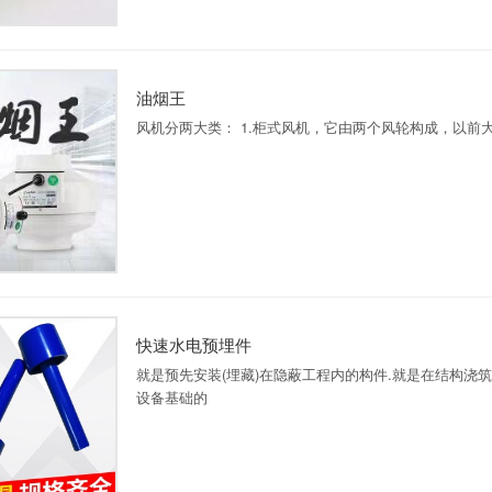
油烟王
风机分两大类： 1.柜式风机，它由两个风轮构成，以
快速水电预埋件
就是预先安装(埋藏)在隐蔽工程内的构件.就是在结构
设备基础的