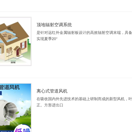
顶地辐射空调系统
是针对远红外金属辐射板设计的高效辐射空调末端，具
实现夏季20°
离心式管道风机
在吸收国内外先进技术的基础上研制而成的新型风机，
正。方形进出口