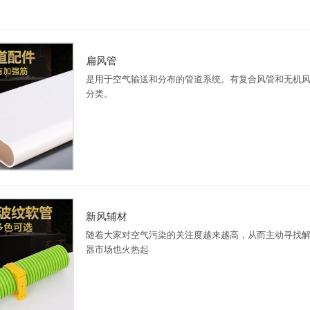
扁风管
是用于空气输送和分布的管道系统。有复合风管和无机风管
分类。
新风辅材
随着大家对空气污染的关注度越来越高，从而主动寻找
器市场也火热起