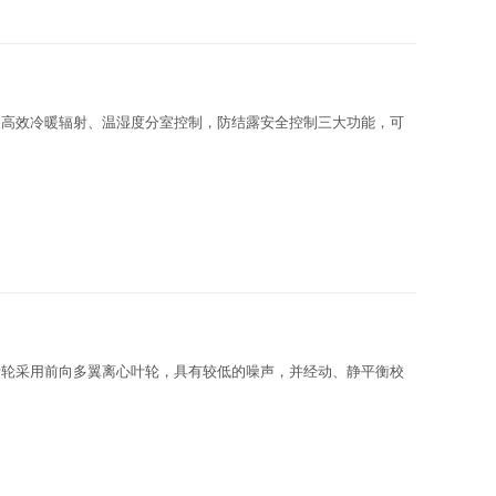
备高效冷暖辐射、温湿度分室控制，防结露安全控制三大功能，可
叶轮采用前向多翼离心叶轮，具有较低的噪声，并经动、静平衡校